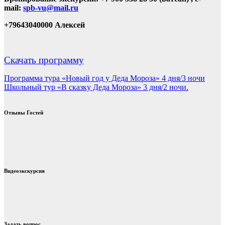
mail:
spb-
vu@
mail.
ru
+79643040000 Алексей
Скачать программу
Навигация
Программа тура «Новый год у Деда Мороза» 4 дня/3 ночи
Школьный тур «В сказку Деда Мороза» 3 дня/2 ночи.
по
записям
Отзывы Гостей
Видеоэкскурсия
Задать вопрос