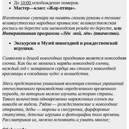
До
10:00
освобождение номеров.
Мастер
—
класс «Жар-птица».
Изготовление сувенира на память своими руками в технике
великоустюгских народных промыслов: великоустюжская
роспись по бересте или шемогодская резьба по бересте,
или
Интерактивная программа «Лён мой, лён» (ткачество).
Экскурсия в Музей новогодней и рождественской
игрушки.
Символом и душой новогодних праздников является новогодняя
елочка. Как бы не менялись наряды новогодней елочки,
каждый год с замиранием сердца мы стоим у новогодней
красавицы в ожидании чудес и волшебства.
Здесь представлена уникальная коллекция елочных украшений
отечественного производства определенного временного
периода, по которым можно изучать историю страны.
Такого количества одновременно наряженных елочек вы
никогда не видели. Рядом — рождественские и новогодние
открытки, деды — морозы и снегурочки, фарфоровые
статуэтки, детские игрушки и фотографии того времени.
Рассматривая их, можно вспомнить и узнать многое;