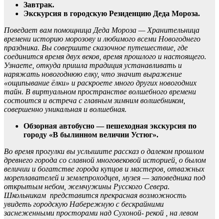
Завтрак.
Экскурсия в городскую Резиденцию Деда Мороза.
Поведает вам помощница Деда Мороза — Хранительница
времени историю морозову и любимого всеми Новогоднего
праздника. Вы совершите сказочное путешествие, где
соединится время двух веков, время прошлого и настоящего.
Узнаете, откуда пришла традиция устанавливать и
наряжать новогоднюю елку, что значит выражение
«ощипывание ёлки» и раскроете много других новогодних
тайн. В виртуальном пространстве волшебного времени
состоится и встреча с главным зимним волшебником,
совершенно уникальная и волшебная.
Обзорная автобусно — пешеходная экскурсия по
городу «В былинном величии Устюг».
Во время прогулки вы услышите рассказ о далеком прошлом
древнего города со славной многовековой историей, о былом
величии и богатстве города купцов и мастеров, отважных
мореплавателей и землепроходцев, музея — заповедника под
открытым небом, жемчужины Русского Севера.
Школьникам представится прекрасная возможность
увидеть городскую Набережную с бескрайними
заснеженными просторами над Сухоной- рекой , на левом