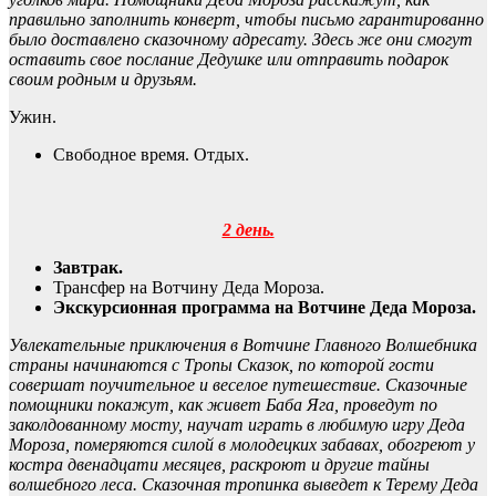
правильно заполнить конверт, чтобы письмо гарантированно
было доставлено сказочному адресату. Здесь же они смогут
оставить свое послание Дедушке или отправить подарок
своим родным и друзьям.
Ужин.
Свободное время. Отдых.
2 день.
Завтрак.
Трансфер на Вотчину Деда Мороза.
Экскурсионная программа на Вотчине Деда Мороза.
Увлекательные приключения в Вотчине Главного Волшебника
страны начинаются
с Тропы Сказок,
по которой гости
совершат поучительное и веселое путешествие. Сказочные
помощники покажут, как живет Баба Яга, проведут по
заколдованному мосту, научат играть в любимую игру Деда
Мороза, померяются силой в молодецких забавах, обогреют у
костра двенадцати месяцев, раскроют и другие тайны
волшебного леса. Сказочная тропинка выведет
к Терему Деда