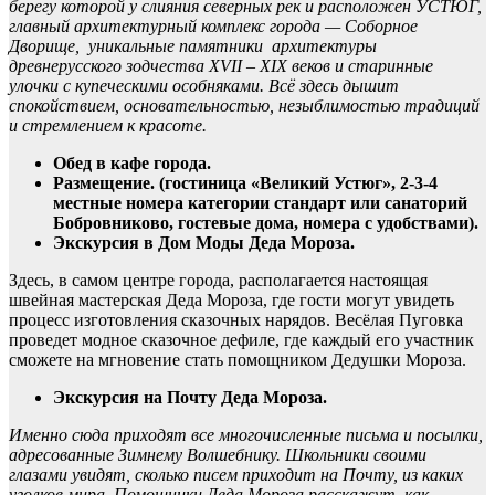
берегу которой у слияния северных рек и расположен УСТЮГ,
главный архитектурный комплекс города — Соборное
Дворище, уникальные памятники архитектуры
древнерусского зодчества XVII – XIX веков и старинные
улочки с купеческими особняками. Всё здесь дышит
спокойствием, основательностью, незыблимостью традиций
и стремлением к красоте.
Обед в кафе города.
Размещение. (гостиница «Великий Устюг», 2-3-4
местные номера категории стандарт или санаторий
Бобровниково, гостевые дома, номера с удобствами).
Экскурсия в Дом Моды Деда Мороза.
Здесь, в самом центре города, располагается настоящая
швейная мастерская Деда Мороза, где гости могут увидеть
процесс изготовления сказочных нарядов. Весёлая Пуговка
проведет модное сказочное дефиле, где каждый его участник
сможете на мгновение стать помощником Дедушки Мороза.
Экскурсия на Почту Деда Мороза.
Именно сюда приходят все многочисленные письма и посылки,
адресованные Зимнему Волшебнику. Школьники своими
глазами увидят, сколько писем приходит на Почту, из каких
уголков мира. Помощники Деда Мороза расскажут, как