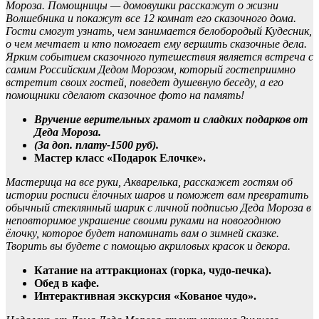
Мороза
. Помощницы — домовушки расскажут о жизни
Волшебника и покажут все 12 комнат его сказочного дома.
Гости смогут узнать, чем занимается белобородый Кудесник,
о чем мечтает и кто помогает ему вершить сказочные дела.
Ярким событием сказочного путешествия является встреча с
самим Российским Дедом Морозом, который гостеприимно
встретит своих гостей, поведет душевную беседу, а его
помощники сделают сказочное фото на память!
Вручение верительных грамот и сладких подарков от
Деда Мороза.
(За доп. плату-1500 руб).
Мастер класс «Подарок Елочке».
Мастерица на все руки, Акварелька, расскажет гостям об
истории росписи ёлочных шаров и поможет вам превратить
обычный стеклянный шарик с личной подписью Деда Мороза в
неповторимое украшение своими руками на новогоднюю
ёлочку, которое будет напоминать вам о зимней сказке.
Творить вы будете с помощью акриловых красок и декора.
Катание на аттракционах (горка, чудо-печка).
Обед в кафе.
Интерактивная экскурсия «Кованое чудо».