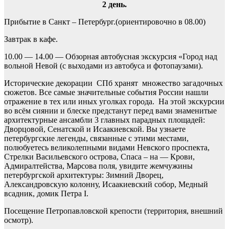
2 день.
Прибытие в Санкт – Петербург.(ориентировочно в 08.00)
Завтрак в кафе.
10.00 — 14.00 — Обзорная автобусная экскурсия «Город над
вольной Невой (с выходами из автобуса и фотопаузами).
Исторические декорации СПб хранят множество загадочных
сюжетов. Все самые значительные события России нашли
отражение в тех или иных уголках города. На этой экскурсии
во всём сиянии и блеске предстанут перед вами знаменитые
архитектурные ансамбли 3 главных парадных площадей:
Дворцовой, Сенатской и Исаакиевской. Вы узнаете
петербургские легенды, связанные с этими местами,
полюбуетесь великолепными видами Невского проспекта,
Стрелки Васильевского острова, Спаса – на — Крови,
Адмиралтейства, Марсова поля, увидите жемчужины
петербургской архитектуры: Зимний Дворец,
Александровскую колонну, Исаакиевский собор, Медный
всадник, домик Петра I.
Посещение Петропавловской крепости (территория, внешний
осмотр).