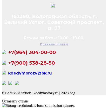
162390, Вологодская область, г.
Великий Устюг, Советский проспект,
д. 97
Режим работы: 10.00 - 19.00.
Правила оплаты
+7(964) 304-00-00
+7(900) 538-28-50
kdedymorozy@bk.ru
г. Великий Устюг
|
kdedymorozy.ru
|
2023 год
Оставить отзыв